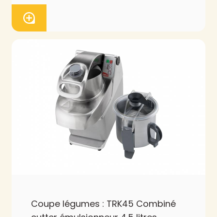
Coupe légumes : TRK45 Combiné