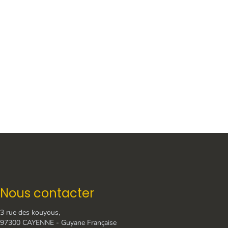
Nous contacter
3 rue des kouyous,
97300 CAYENNE - Guyane Française