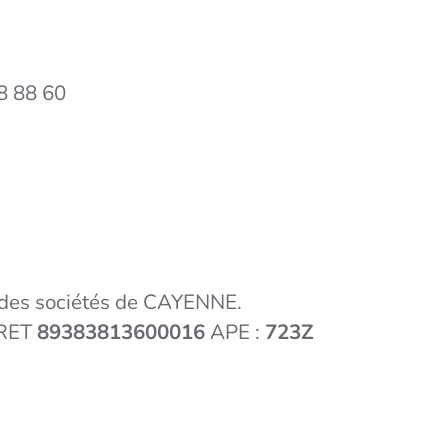
38 88 60
 des sociétés de CAYENNE.
IRET
89383813600016
APE :
723Z