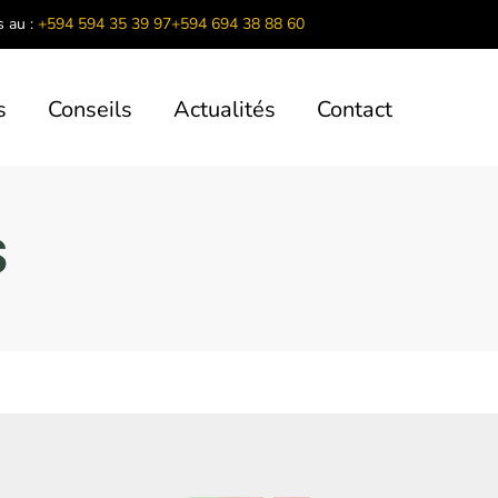
 au :
+594 594 35 39 97
+594 694 38 88 60
s
Conseils
Actualités
Contact
S